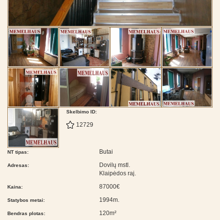
Skelbimo ID:
12729
Butai
NT tipas:
Dovilų mstl.
Adresas:
Klaipėdos raj.
87000€
Kaina:
1994m.
Statybos metai:
120m²
Bendras plotas: