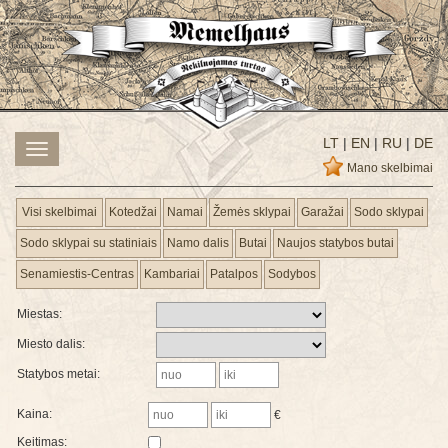
LT
|
EN
|
RU
|
DE
Toggle
navigation
Mano skelbimai
Visi skelbimai
Kotedžai
Namai
Žemės sklypai
Garažai
Sodo sklypai
Sodo sklypai su statiniais
Namo dalis
Butai
Naujos statybos butai
Senamiestis-Centras
Kambariai
Patalpos
Sodybos
Miestas:
Miesto dalis:
Statybos metai:
Kaina:
€
Keitimas: