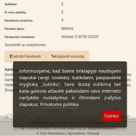
2
Aukštas:
2
Iš viso aukštų:
3
Kambarių skaičius:
Mūrinis
Pastato tipas:
Arūnas:
0 (678) 02029
Pardavėjo kontaktai:
Susisiekti su vadybininku
Dalintis Facebook
Kopijuoti nuorodą
Aprašymas:
Informuojame, kad šiame tinklapyje naudojami
Dovilų miestelyje yra parduodamas erdvus trijų kambarių butas, mūriniame
slapukai (angl. cookies). Sutikdami, paspauskite
name, antrame aukšte. Gera vieta ir susissiekimas. Miestelio komunikacijos.
mygtuką „Sutinku“. Savo duotą sutikimą bet
Vietinis šildymas. Aukštos lubos. Storos sienos. Garažas. Uždaras kiemas.
kada galėsite atšaukti pakeisdami savo interneto
Draugiški ir tvarkingi kaimynai.
naršyklės nustatymus ir ištrindami įrašytus
slapukus.
Privatumo politika
Sutinku
UAB "Memelhaus" | Jūros g. 5 | LT-93199, Klaipėda
Tel.: +370 46 235900, +370 608 54937 | El. p.: info@memelhaus.lt
© 2026 Memelhaus | Sprendimas:
Intesp@