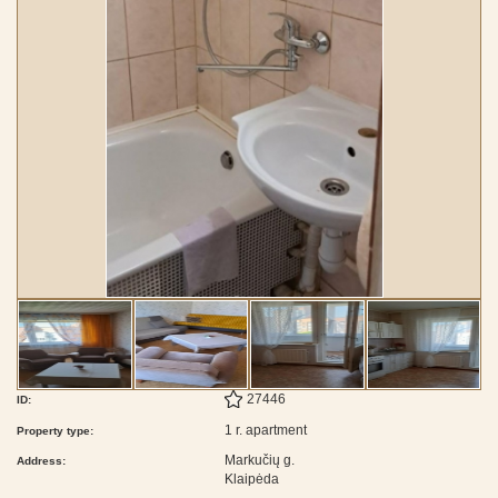
27446
ID:
1 r. apartment
Property type:
Markučių g.
Address:
Klaipėda