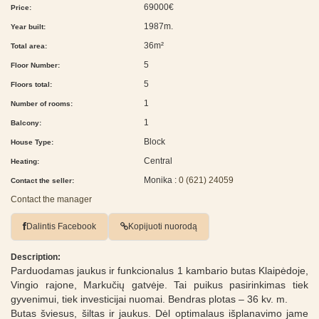
69000€
Price:
1987m.
Year built:
36m²
Total area:
5
Floor Number:
5
Floors total:
1
Number of rooms:
1
Balcony:
Block
House Type:
Central
Heating:
Monika :
0 (621) 24059
Contact the seller:
Contact the manager
Dalintis Facebook
Kopijuoti nuorodą
Description:
Parduodamas jaukus ir funkcionalus 1 kambario butas Klaipėdoje,
Vingio rajone, Markučių gatvėje. Tai puikus pasirinkimas tiek
gyvenimui, tiek investicijai nuomai. Bendras plotas – 36 kv. m.
Butas šviesus, šiltas ir jaukus. Dėl optimalaus išplanavimo jame