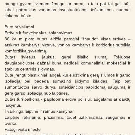
patogu gyventi vienam žmogui ar porai, o taip pat tai gali būti
labai patrauklus variantas investuotojams, ieškantiems nuomai
tinkamo būsto.
Buto privalumai
Erdvus ir funkcionalus išplanavimas
36 kv. m ploto butas leidžia patogiai išnaudoti visas erdves –
atskiras kambarys, virtuvė, vonios kambarys ir koridorius suteikia
komfortišką gyvenimą.
Butas šviesus, jaukus, gerai išlaiko šilumą. Tokiuose
daugiabučiuose dažnai būna nedideli komunaliniai mokesčiai ir
stabilus centrinis šildymas.
Bute įrengti plastikiniai langai, kurie užtikrina gerą šilumos ir garso
izoliaciją bei padeda sumažinti šildymo išlaidas. Taip pat
sumontuotos šarvo durys, suteikiančios papildomą saugumą ir
gerą garso izoliaciją nuo laiptinės.
Butas turi balkoną - papildoma erdvė poilsiui, augalams ar daiktų
laikymui.
Tvarkinga laiptinė ir ramūs kaimynai
Laiptinė rakinama, prižiūrima, todėl užtikrinamas saugumas ir
tvarka.
Patogi vieta mieste