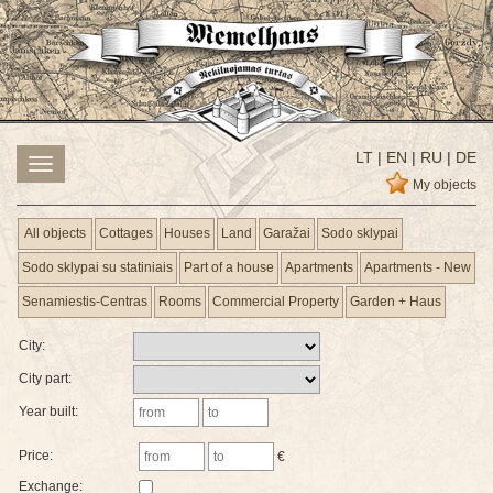
LT
|
EN
|
RU
|
DE
Toggle
navigation
My objects
All objects
Cottages
Houses
Land
Garažai
Sodo sklypai
Sodo sklypai su statiniais
Part of a house
Apartments
Apartments - New
Senamiestis-Centras
Rooms
Commercial Property
Garden + Haus
City:
City part:
Year built:
Price:
€
Exchange: