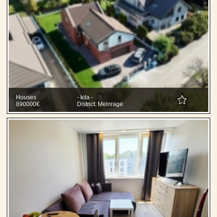
Houses
- kita -
890000€
District: Melnragė