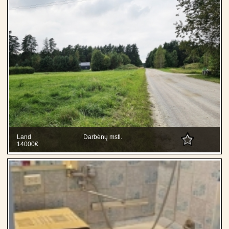
Land
Darbėnų mstl.
14000€