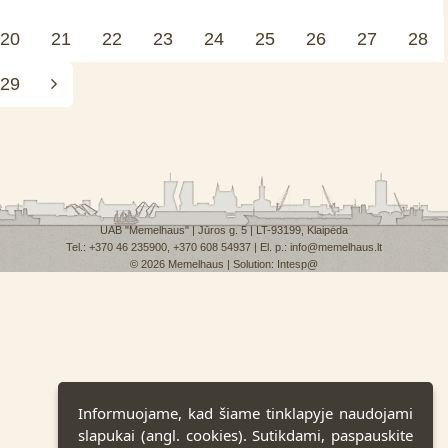
20
21
22
23
24
25
26
27
28
29
UAB "Memelhaus" | Jūros g. 5 | LT-93199, Klaipėda
Tel.: +370 46 235900, +370 608 54937 | El. p.: info@memelhaus.lt
© 2026 Memelhaus | Solution:
Intesp@
Informuojame, kad šiame tinklapyje naudojami
slapukai (angl. cookies). Sutikdami, paspauskite