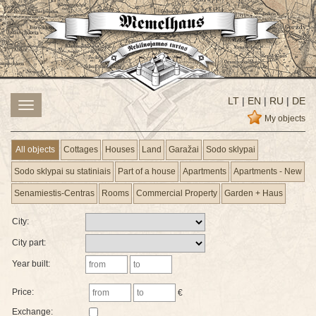
LT
|
EN
|
RU
|
DE
Toggle
navigation
My objects
All objects
Cottages
Houses
Land
Garažai
Sodo sklypai
Sodo sklypai su statiniais
Part of a house
Apartments
Apartments - New
Senamiestis-Centras
Rooms
Commercial Property
Garden + Haus
City:
City part:
Year built:
Price:
€
Exchange: