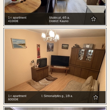
1 r. apartment
šilutės pl, 4/5 a.
41000€
District: Kauno
1 r. apartment
I. Simonaitytės g., 1/9 a.
60000€