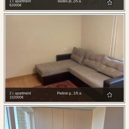
1 r. apartment
šilutės pl, 2/5 a.
62000€
2 r. apartment
Pietinė g., 1/5 a.
102000€