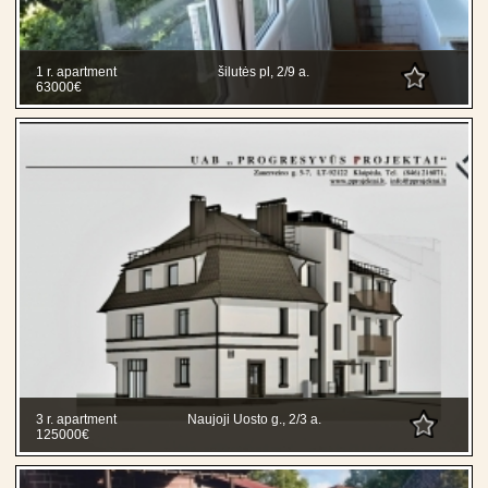
1 r. apartment
šilutės pl, 2/9 a.
63000€
3 r. apartment
Naujoji Uosto g., 2/3 a.
125000€