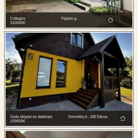
Cottages
Pajūrio g.
310000€
Sodo sklypai su statiniais
Derceklių k., S/B Dituva
159000€