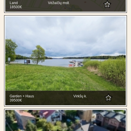
Land
Vėžaičių mstl.
18500€
Garden + Haus
Virkšų k.
39500€