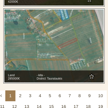
42000€
Land
- kita -
285000€
District: Tauralaukis
1
2
3
4
5
6
7
8
9
10
11
12
13
14
15
16
17
18
19