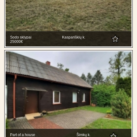
Sodo sklypai
Kaspariškių k.
25000€
Part of a house
Šimkų k.