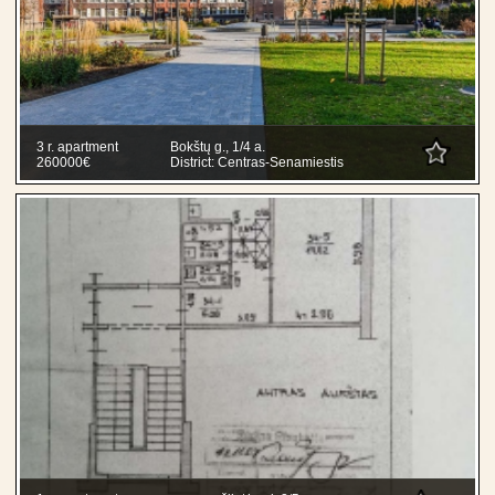
3 r. apartment
Bokštų g., 1/4 a.
260000€
District: Centras-Senamiestis