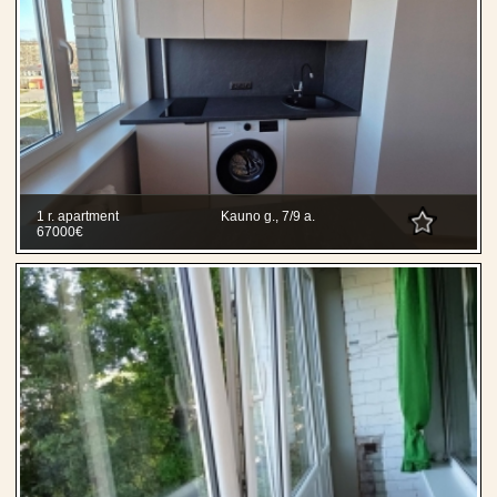
1 r. apartment
Kauno g., 7/9 a.
67000€