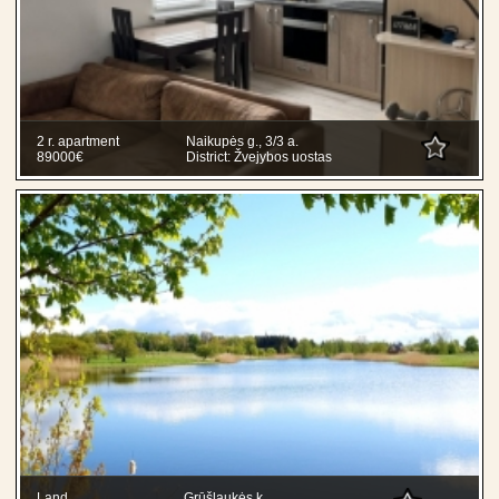
2 r. apartment
Naikupės g., 3/3 a.
89000€
District: Žvejybos uostas
Land
Grūšlaukės k.