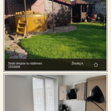
Sodo sklypai su statiniais
Žiaukų k.
155000€