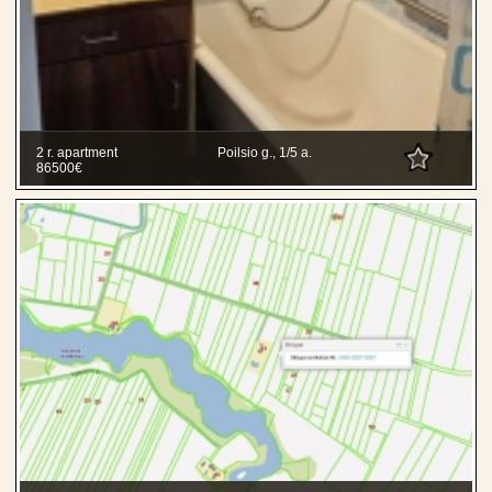
2 r. apartment
Poilsio g., 1/5 a.
86500€