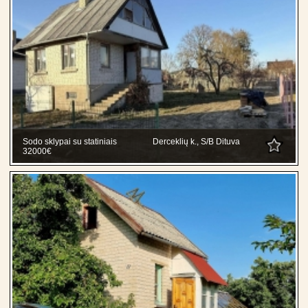
Sodo sklypai su statiniais
Derceklių k., S/B Dituva
32000€