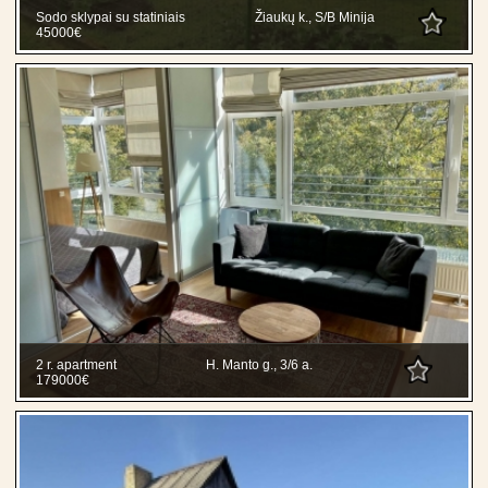
Sodo sklypai su statiniais
Žiaukų k., S/B Minija
45000€
2 r. apartment
H. Manto g., 3/6 a.
179000€