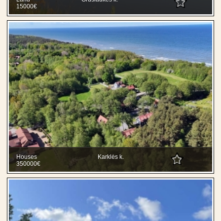
15000€
Houses
Karklės k.
350000€