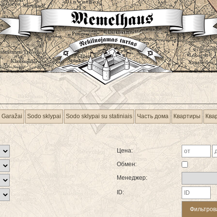
Garažai
Sodo sklypai
Sodo sklypai su statiniais
Часть дома
Квартиры
Ква
Цена:
Обмен:
Менеджер:
ID: