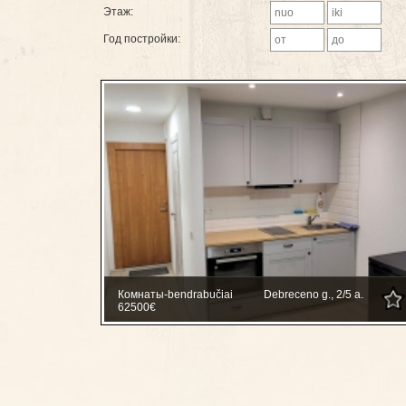
Этаж:
Год постройки:
Комнаты-bendrabučiai
Debreceno g., 2/5 a.
62500€