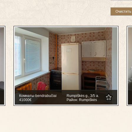
Комнаты-bendrabučiai
Rumpiškės g., 3/5 a.
41000€
Район: Rumpiškės