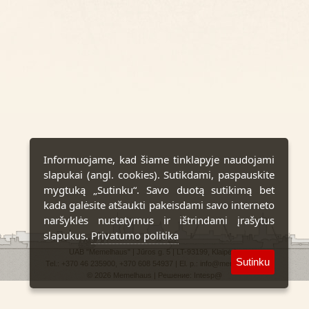
Informuojame, kad šiame tinklapyje naudojami
slapukai (angl. cookies). Sutikdami, paspauskite
mygtuką „Sutinku“. Savo duotą sutikimą bet
kada galėsite atšaukti pakeisdami savo interneto
naršyklės nustatymus ir ištrindami įrašytus
slapukus.
Privatumo politika
UAB "Memelhaus" | Jūros g. 5 | LT-93199, Klaipėda
Sutinku
Tel.: +370 46 235900, +370 608 54937 | El. p.: info@memelhaus.lt
© 2026 Memelhaus | Решение:
Intesp@