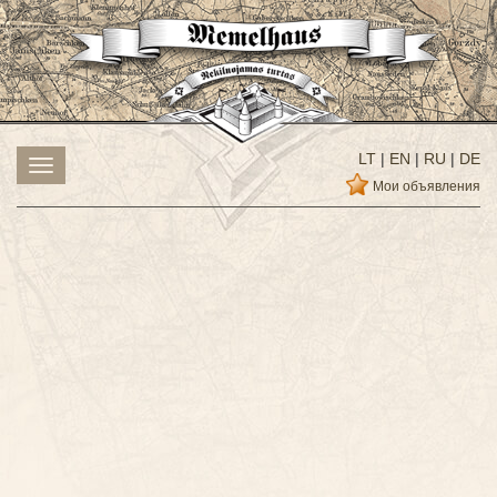
LT
|
EN
|
RU
|
DE
Toggle
navigation
Мои объявления