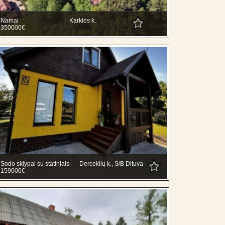
Namai
Karklės k.
350000€
Sodo sklypai su statiniais
Derceklių k., S/B Dituva
159000€