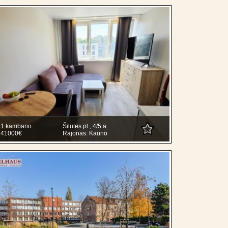
1 kambario
Šilutės pl., 4/5 a.
41000€
Rajonas: Kauno