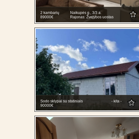
2 kambarių
Naikupės g., 3/3 a.
89000€
Rajonas: Žvejybos uostas
Sodo sklypai su statiniais
- kita -
90000€