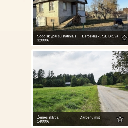
Sodo sklypai su statiniais
Derceklių k., S/B Dituva
32000€
Žemės sklypai
Darbėnų mstl.
14000€