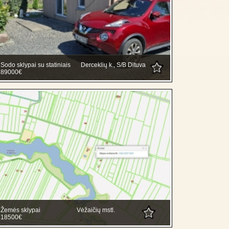
Sodo sklypai su statiniais
Derceklių k., S/B Dituva
89000€
Žemės sklypai
Vėžaičių mstl.
18500€