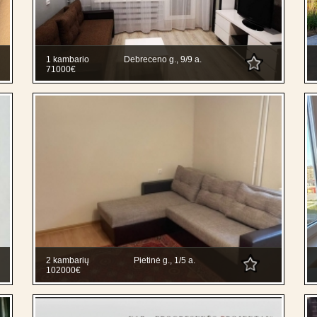
1 kambario
Debreceno g., 9/9 a.
71000€
2 kambarių
Pietinė g., 1/5 a.
102000€