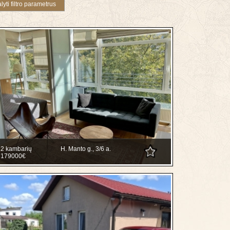
2 kambarių
H. Manto g., 3/6 a.
179000€