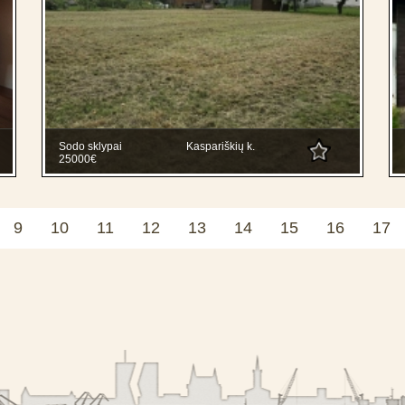
Sodo sklypai
Kaspariškių k.
25000€
9
10
11
12
13
14
15
16
17