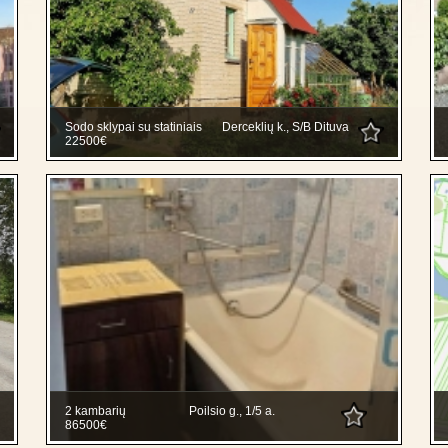
Sodo sklypai su statiniais
Derceklių k., S/B Dituva
22500€
2 kambarių
Poilsio g., 1/5 a.
86500€