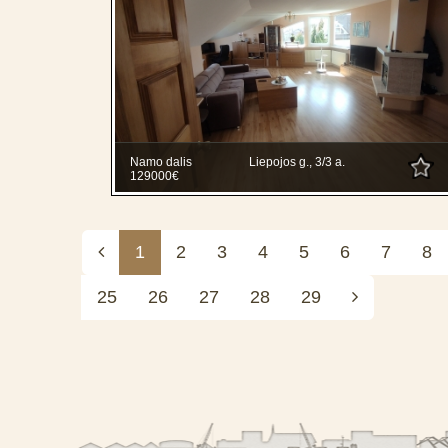
Namo dalis
Liepojos g., 3/3 a.
129000€
1
2
3
4
5
6
7
8
25
26
27
28
29