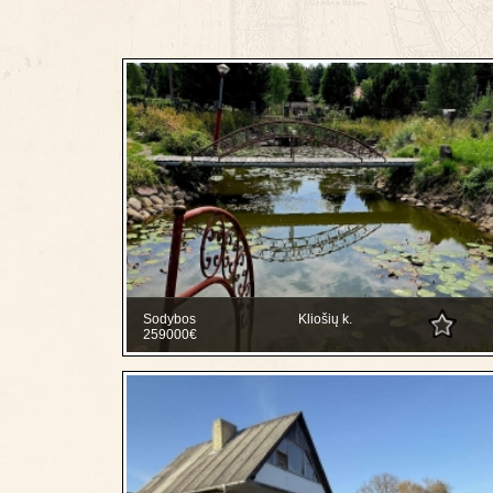
Sodybos
Kliošių k.
259000€