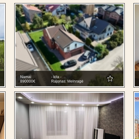
Namai
- kita -
890000€
Rajonas: Melnragė