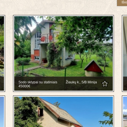
Sodo sklypai su statiniais
Žiaukų k., S/B Minija
45000€