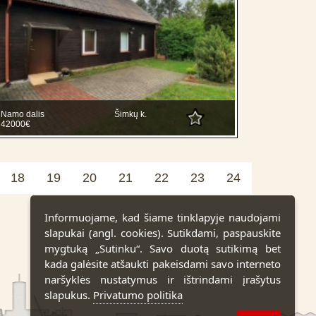
Namo dalis
Šimkų k.
42000€
18
19
20
21
22
23
24
Informuojame, kad šiame tinklapyje naudojami
slapukai (angl. cookies). Sutikdami, paspauskite
mygtuką „Sutinku“. Savo duotą sutikimą bet
kada galėsite atšaukti pakeisdami savo interneto
naršyklės nustatymus ir ištrindami įrašytus
slapukus.
Privatumo politika