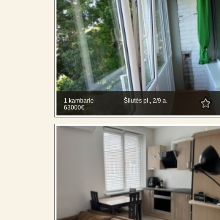
1 kambario
Šilutės pl., 2/9 a.
63000€