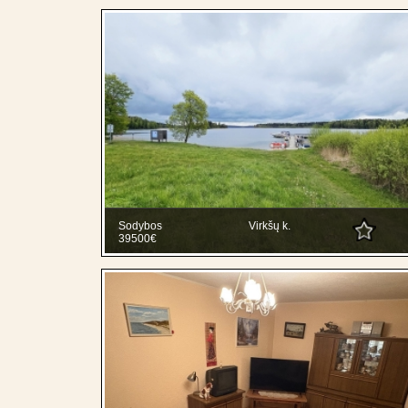
Sodybos
Virkšų k.
39500€