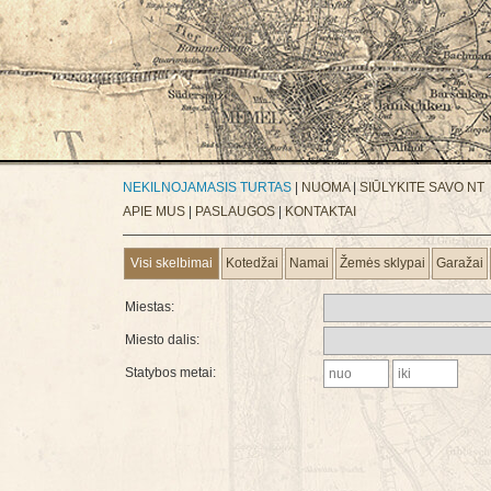
NEKILNOJAMASIS TURTAS
|
NUOMA
|
SIŪLYKITE SAVO NT
APIE MUS
|
PASLAUGOS
|
KONTAKTAI
Visi skelbimai
Kotedžai
Namai
Žemės sklypai
Garažai
Miestas:
Miesto dalis:
Statybos metai: