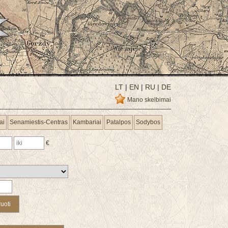
LT
|
EN
|
RU
|
DE
Mano skelbimai
ai
Senamiestis-Centras
Kambariai
Patalpos
Sodybos
€