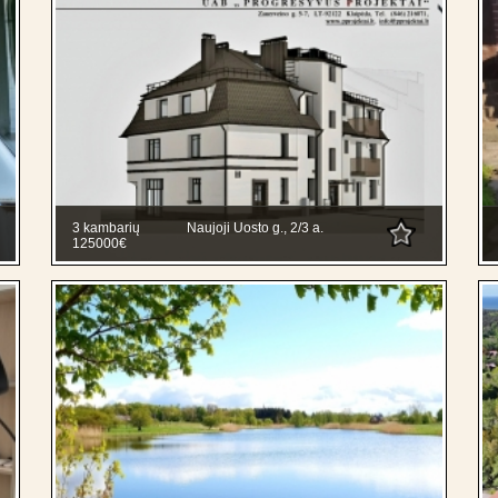
3 kambarių
Naujoji Uosto g., 2/3 a.
125000€