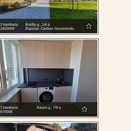
3 kambarių
Bokštų g., 1/4 a.
260000€
Rajonas: Centras-Senamiestis
1 kambario
Kauno g., 7/9 a.
67000€