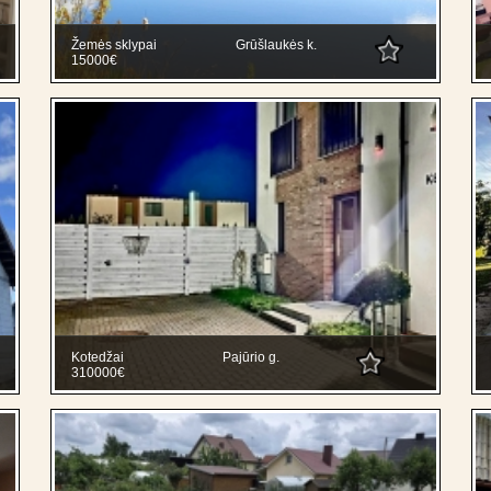
Žemės sklypai
Grūšlaukės k.
15000€
Kotedžai
Pajūrio g.
310000€