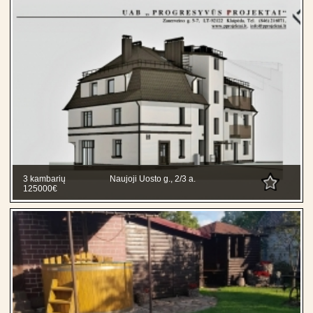
3 kambarių
Naujoji Uosto g., 2/3 a.
125000€