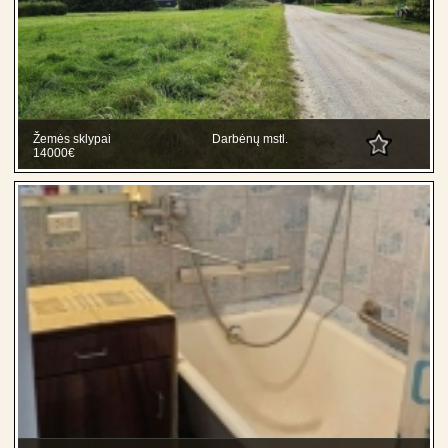
Žemės sklypai
Darbėnų mstl.
14000€