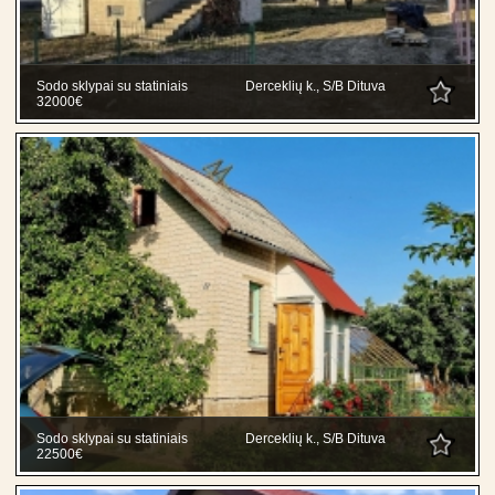
Sodo sklypai su statiniais
Derceklių k., S/B Dituva
32000€
Sodo sklypai su statiniais
Derceklių k., S/B Dituva
22500€