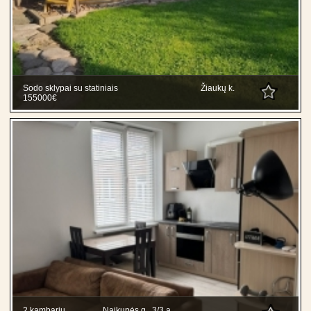
Sodo sklypai su statiniais
Žiaukų k.
155000€
2 kambarių
Naikupės g., 3/3 a.