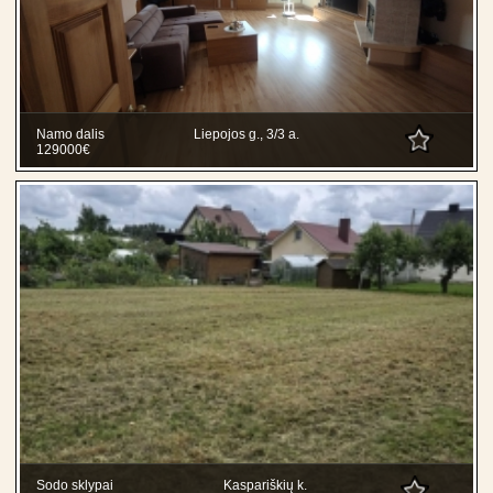
Namo dalis
Liepojos g., 3/3 a.
129000€
Sodo sklypai
Kaspariškių k.