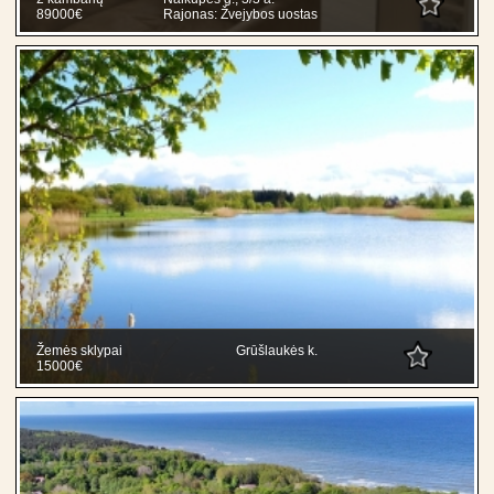
89000€
Rajonas: Žvejybos uostas
Žemės sklypai
Grūšlaukės k.
15000€