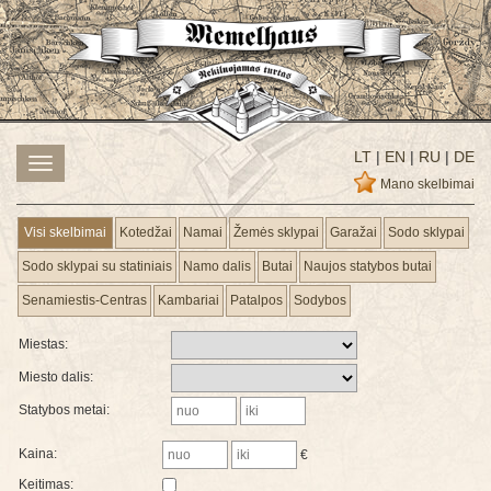
LT
|
EN
|
RU
|
DE
Toggle
navigation
Mano skelbimai
Visi skelbimai
Kotedžai
Namai
Žemės sklypai
Garažai
Sodo sklypai
Sodo sklypai su statiniais
Namo dalis
Butai
Naujos statybos butai
Senamiestis-Centras
Kambariai
Patalpos
Sodybos
Miestas:
Miesto dalis:
Statybos metai:
Kaina:
€
Keitimas: