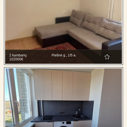
2 kambarių
Pietinė g., 1/5 a.
102000€