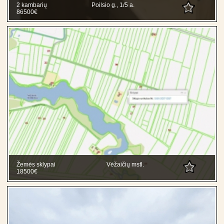
2 kambarių
Poilsio g., 1/5 a.
86500€
Žemės sklypai
Vėžaičių mstl.
18500€