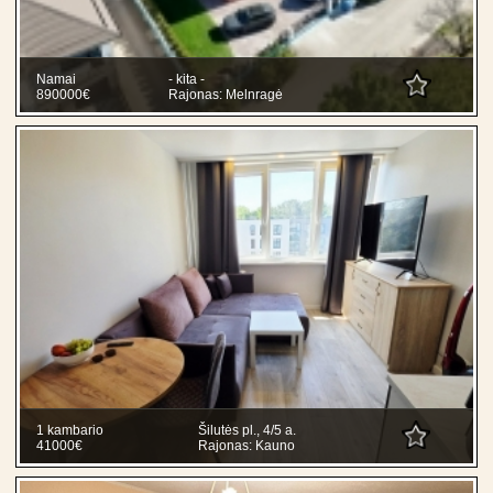
Namai
- kita -
890000€
Rajonas: Melnragė
1 kambario
Šilutės pl., 4/5 a.
41000€
Rajonas: Kauno