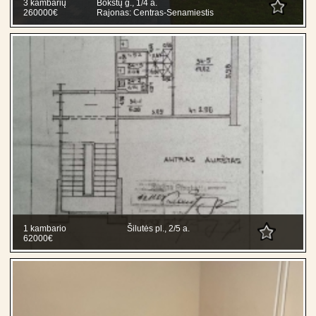
3 kambarių
Bokštų g., 1/4 a.
260000€
Rajonas: Centras-Senamiestis
1 kambario
Šilutės pl., 2/5 a.
62000€