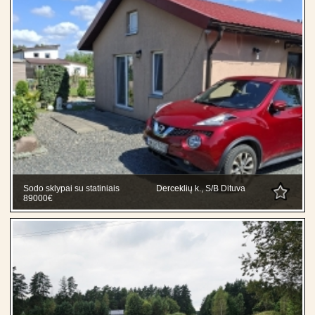
Sodo sklypai su statiniais
Derceklių k., S/B Dituva
89000€