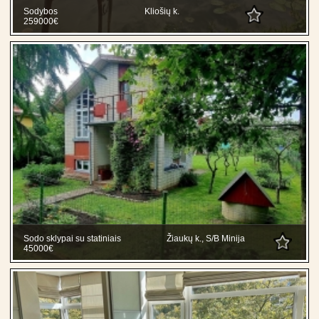
Sodybos
Kliošių k.
259000€
Sodo sklypai su statiniais
Žiaukų k., S/B Minija
45000€