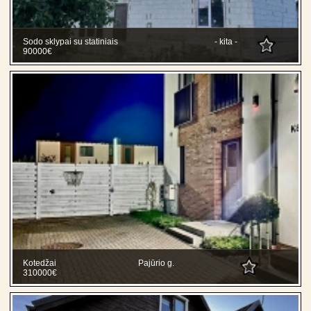
Sodo sklypai su statiniais
- kita -
90000€
Kotedžai
Pajūrio g.
310000€