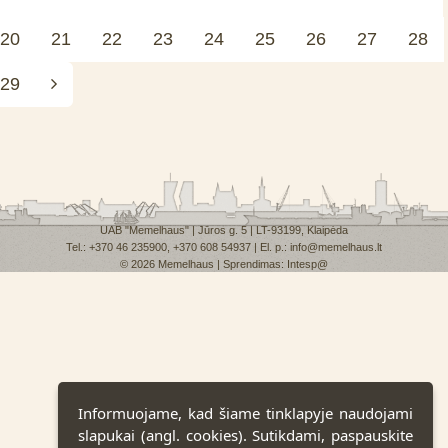
20
21
22
23
24
25
26
27
28
29
UAB "Memelhaus" | Jūros g. 5 | LT-93199, Klaipėda
Tel.: +370 46 235900, +370 608 54937 | El. p.: info@memelhaus.lt
© 2026 Memelhaus | Sprendimas:
Intesp@
Informuojame, kad šiame tinklapyje naudojami
slapukai (angl. cookies). Sutikdami, paspauskite