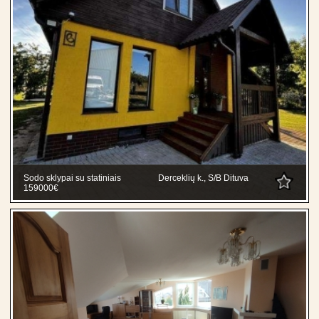
Sodo sklypai su statiniais
Derceklių k., S/B Dituva
159000€