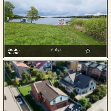
Sodybos
Virkšų k.
39500€