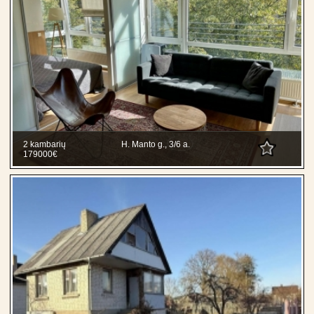
2 kambarių
H. Manto g., 3/6 a.
179000€