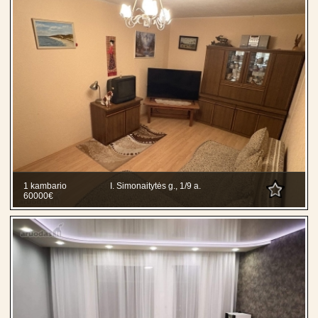
1 kambario
I. Simonaitytės g., 1/9 a.
60000€