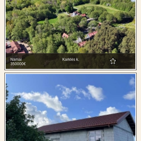
Namai
Karklės k.
350000€