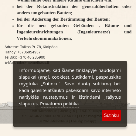
Wohnräume oder andere Räume einrichten will;
bei der Rekonstruktion der generalüberholten oder
anders umgebauten Bauten;
bei der Änderung der Bestimmung der Bauten;
für die neu gebauten Gebäuden , Räume und
Ingenieureinrichtungen (Ingenieurnetze) und
Verkehrskommunikationen;
Adresse: Taikos Pr. 78, Klaipėda
Handy: +3706054937
Tel./fax: +370 46 235900
E-Mail: info@memelhaus.lt
Informuojame, kad šiame tinklapyje naudojami
slapukai (angl. cookies). Sutikdami, paspauskite
mygtuką „Sutinku“. Savo duotą sutikimą bet
kada galėsite atšaukti pakeisdami savo interneto
naršyklės nustatymus ir ištrindami įrašytus
slapukus.
Privatumo politika
UAB "Memelhaus" | Jūros g. 5 | LT-93199, Klaipėda
Sutinku
Tel.: +370 46 235900, +370 608 54937 | El. p.: info@memelhaus.lt
© 2026 Memelhaus | Lösung:
Intesp@